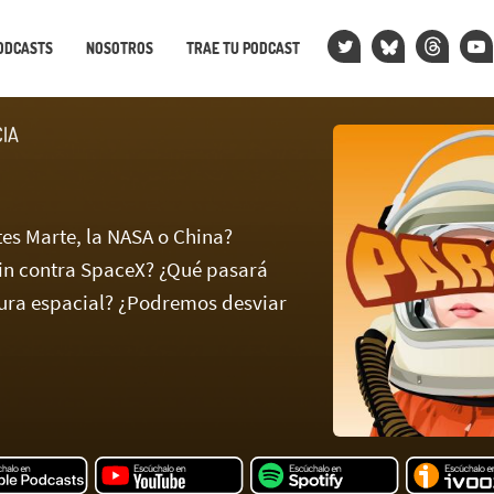
ODCASTS
NOSOTROS
TRAE TU PODCAST
CIA
tes Marte, la NASA o China?
in contra SpaceX? ¿Qué pasará
ura espacial? ¿Podremos desviar