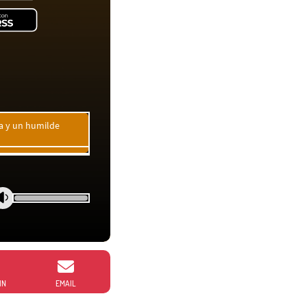
ia y un humilde
IN
EMAIL