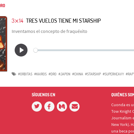
RO
3⨯14
TRES VUELOS TIENE MI STARSHIP
Inventamos el concepto de fraquéxito
#ORBITAS
#KAIROS
#DRO
#JAPON
#CHINA
#STARSHIP
#SUPERHEAVY
#RAP
SÍGUENOS EN
QUIÉNES SO
Cuonda es un
Tow Knight C
Journalism e
New York). H
una beca po