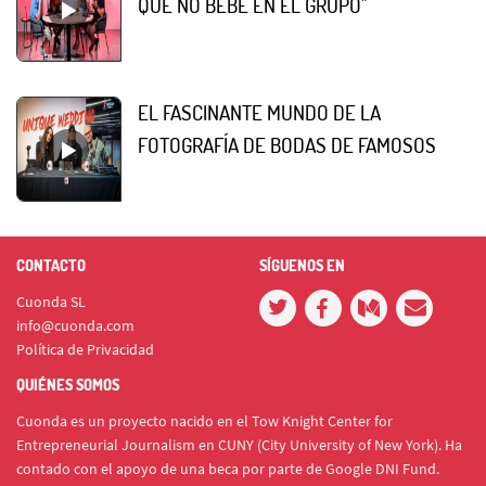
QUE NO BEBE EN EL GRUPO"
EL FASCINANTE MUNDO DE LA
FOTOGRAFÍA DE BODAS DE FAMOSOS
CONTACTO
SÍGUENOS EN
Cuonda SL
info@cuonda.com
Política de Privacidad
QUIÉNES SOMOS
Cuonda es un proyecto nacido en el Tow Knight Center for
Entrepreneurial Journalism en CUNY (City University of New York). Ha
contado con el apoyo de una beca por parte de Google DNI Fund.