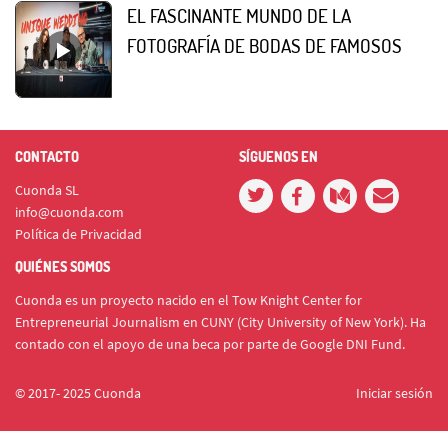
EL FASCINANTE MUNDO DE LA
FOTOGRAFÍA DE BODAS DE FAMOSOS
CONTACTO
SÍGUENOS EN
Cuonda SL
info@cuonda.com
Política de Privacidad
QUIÉNES SOMOS
Cuonda es un proyecto nacido en el Tow Knight Center for
Entrepreneurial Journalism en CUNY (City University of New York). Ha
contado con el apoyo de una beca por parte de Google DNI Fund.
© 2017- 2025 Cuonda
Iniciar sesión