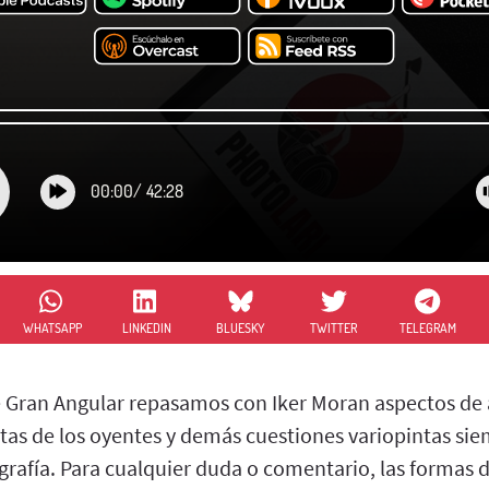
00:00
/
42:28
WHATSAPP
LINKEDIN
BLUESKY
TWITTER
TELEGRAM
e Gran Angular repasamos con Iker Moran aspectos de 
tas de los oyentes y demás cuestiones variopintas si
grafía. Para cualquier duda o comentario, las formas 