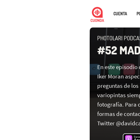
CUENTA
P
PHOTOLARI PODCA
#52 MA
En este episodio
Iker Moran aspec
preguntas de los
variopintas siem
fotografía. Para 
formas de contac
Twitter @davidca