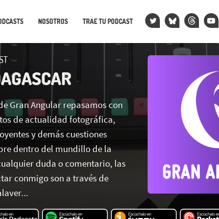
ODCASTS
NOSOTROS
TRAE TU PODCAST
ST
DAGASCAR
 de Gran Angular repasamos con
tos de actualidad fotográfica,
 oyentes y demás cuestiones
pre dentro del mundillo de la
cualquier duda o comentario, las
tar conmigo son a través de
laver...