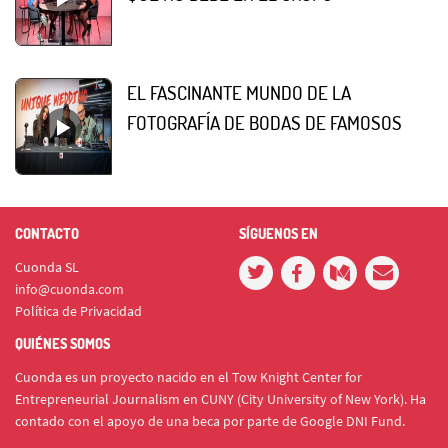
EL FASCINANTE MUNDO DE LA
FOTOGRAFÍA DE BODAS DE FAMOSOS
CONTACTO
SÍGUENOS EN
Cuonda SL
info@cuonda.com
Política de Privacidad
QUIÉNES SOMOS
Cuonda es un proyecto nacido en el Tow Knight Center for
Entrepreneurial Journalism en CUNY (City University of New York). Ha
contado con el apoyo de una beca por parte de Google DNI Fund.