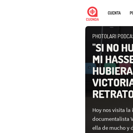
CUENTA
P
PHOTOLARI PODCA
"SI NO H
MI HASS
HUBIERA 
VICTORIA
RETRATO
Hoy nos visita la 
documentalista V
ella de mucho y d