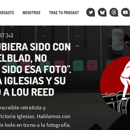
ODCASTS
NOSOTROS
TRAE TU PODCAST
ST 3×3
UBIERA SIDO CON
ELBLAD, NO
SIDO ESA FOTO".
 IGLESIAS Y SU
 A LOU REED
increible retratista y
ictoria Iglesias. Hablamos con
e todo en torno a la fotografía.