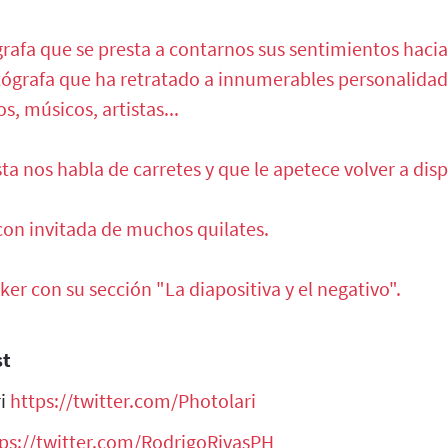
afa que se presta a contarnos sus sentimientos hacia 
tógrafa que ha retratado a innumerables personalidade
os, músicos, artistas...
a nos habla de carretes y que le apetece volver a dis
 con invitada de muchos quilates.
ker con su sección "La diapositiva y el negativo".
st
ri
https://twitter.com/Photolari
ps://twitter.com/RodrigoRivasPH