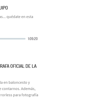
UIPO
s... quédate en esta
RAFA OFICIAL DE LA
da en baloncesto y
que contarnos. Además,
rrorless para fotografía