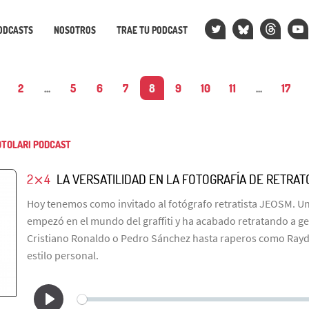
ODCASTS
NOSOTROS
TRAE TU PODCAST
2
...
5
6
7
8
9
10
11
...
17
TOLARI PODCAST
2⨯4
LA VERSATILIDAD EN LA FOTOGRAFÍA DE RETRAT
Hoy tenemos como invitado al fotógrafo retratista JEOSM. Un
empezó en el mundo del graffiti y ha acabado retratando a g
Cristiano Ronaldo o Pedro Sánchez hasta raperos como Rayd
estilo personal.