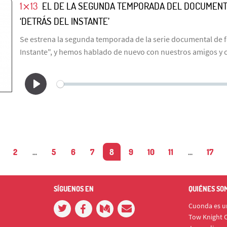
1⨯13
EL DE LA SEGUNDA TEMPORADA DEL DOCUMENTA
‘DETRÁS DEL INSTANTE’
Se estrena la segunda temporada de la serie documental de f
Instante", y hemos hablado de nuevo con nuestros amigos y c
2
...
5
6
7
8
9
10
11
...
17
SÍGUENOS EN
QUIÉNES SO
Cuonda es un
Tow Knight C