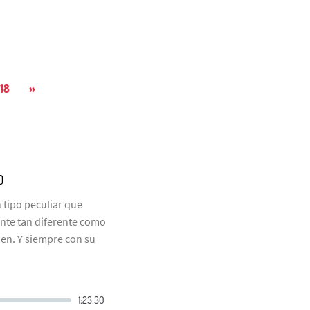
18
»
O
 tipo peculiar que
ente tan diferente como
en. Y siempre con su