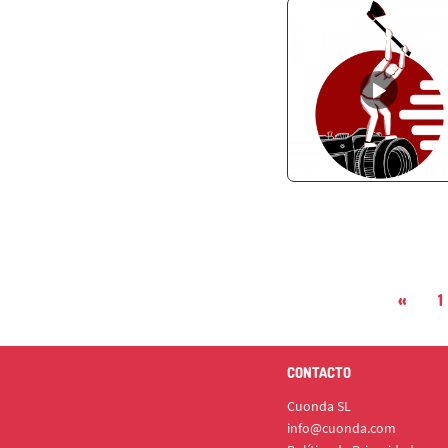
«
1
CONTACTO
Cuonda SL
info@cuonda.com