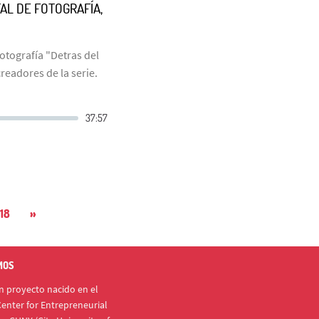
L DE FOTOGRAFÍA,
otografía "Detras del
readores de la serie.
18
»
MOS
 proyecto nacido en el
enter for Entrepreneurial