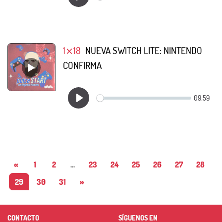
1⨯18
NUEVA SWITCH LITE: NINTENDO
CONFIRMA
«
1
2
...
23
24
25
26
27
28
29
30
31
»
CONTACTO
SÍGUENOS EN