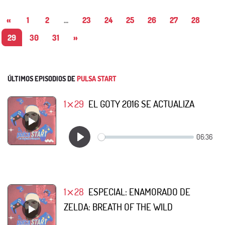
«
1
2
...
23
24
25
26
27
28
29
30
31
»
ÚLTIMOS EPISODIOS DE
PULSA START
1⨯29
EL GOTY 2016 SE ACTUALIZA
1⨯28
ESPECIAL: ENAMORADO DE
ZELDA: BREATH OF THE WILD