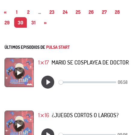
«
1
2
...
23
24
25
26
27
28
29
30
31
»
ÚLTIMOS EPISODIOS DE
PULSA START
1⨯17
MARIO SE COSPLAYEA DE DOCTOR
1⨯16
¿JUEGOS CORTOS O LARGOS?