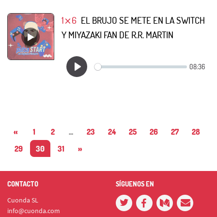
1⨯6
EL BRUJO SE METE EN LA SWITCH
Y MIYAZAKI FAN DE R.R. MARTIN
«
1
2
...
23
24
25
26
27
28
29
30
31
»
CONTACTO
SÍGUENOS EN
Cuonda SL
info@cuonda.com