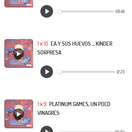
1⨯10
EA Y SUS HUEVOS ... KINDER
SORPRESA
1⨯9
PLATINUM GAMES, UN POCO
VINAGRES