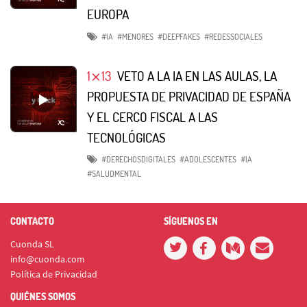
EUROPA
#IA
#MENORES
#DEEPFAKES
#REDESSOCIALES
1⨯13
VETO A LA IA EN LAS AULAS, LA
PROPUESTA DE PRIVACIDAD DE ESPAÑA
Y EL CERCO FISCAL A LAS
TECNOLÓGICAS
#DERECHOSDIGITALES
#ADOLESCENTES
#IA
#SALUDMENTAL
CONTACTO
SÍGUENOS EN
Cuonda SL
info@cuonda.com
Política de Privacidad
QUIÉNES SOMOS