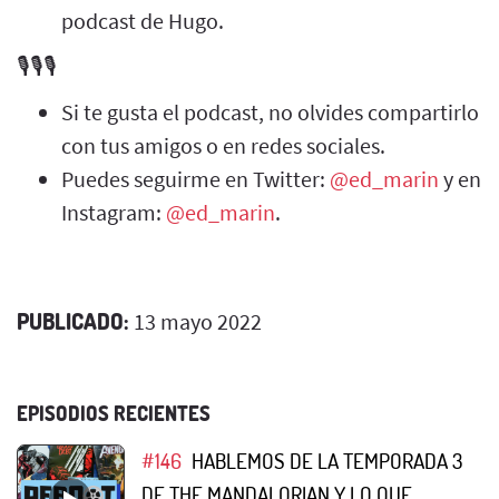
podcast de Hugo.
🎙️🎙️🎙️
Si te gusta el podcast, no olvides compartirlo
con tus amigos o en redes sociales.
Puedes seguirme en Twitter:
@ed_marin
y en
Instagram:
@ed_marin
.
PUBLICADO:
13 mayo 2022
EPISODIOS RECIENTES
#146
HABLEMOS DE LA TEMPORADA 3
DE THE MANDALORIAN Y LO QUE