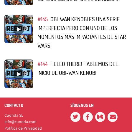
#145
OBI-WAN KENOBI ES UNA SERIE
IMPERFECTA PERO CON UNO DE LOS
MOMENTOS MÁS IMPACTANTES DE STAR
WARS
#144
HELLO THERE! HABLEMOS DEL
INICIO DE OBI-WAN KENOBI
CONTACTO
SÍGUENOS EN
Cuonda SL
info@cuonda.com
Política de Privacidad