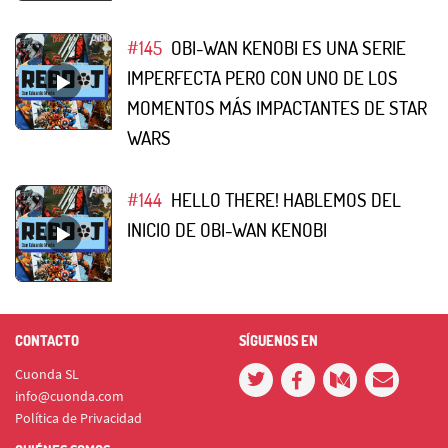
#145
OBI-WAN KENOBI ES UNA SERIE
IMPERFECTA PERO CON UNO DE LOS
MOMENTOS MÁS IMPACTANTES DE STAR
WARS
#144
HELLO THERE! HABLEMOS DEL
INICIO DE OBI-WAN KENOBI
CONTACTO
SÍGUENOS EN
Cuonda SL
info@cuonda.com
Política de Privacidad