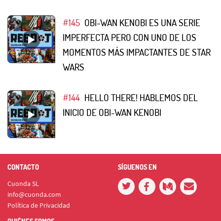
#145
OBI-WAN KENOBI ES UNA SERIE
IMPERFECTA PERO CON UNO DE LOS
MOMENTOS MÁS IMPACTANTES DE STAR
WARS
#144
HELLO THERE! HABLEMOS DEL
INICIO DE OBI-WAN KENOBI
CONTACTO
SÍGUENOS EN
Cuonda SL
info@cuonda.com
Política de Privacidad