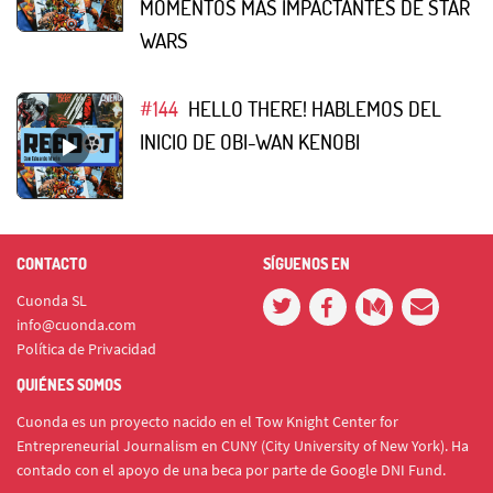
MOMENTOS MÁS IMPACTANTES DE STAR
WARS
#144
HELLO THERE! HABLEMOS DEL
INICIO DE OBI-WAN KENOBI
CONTACTO
SÍGUENOS EN
Cuonda SL
info@cuonda.com
Política de Privacidad
QUIÉNES SOMOS
Cuonda es un proyecto nacido en el Tow Knight Center for
Entrepreneurial Journalism en CUNY (City University of New York). Ha
contado con el apoyo de una beca por parte de Google DNI Fund.