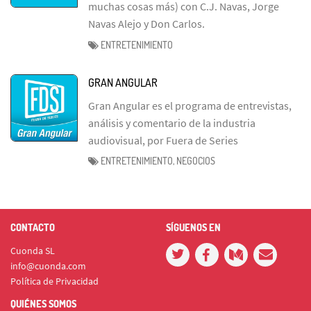
muchas cosas más) con C.J. Navas, Jorge
Navas Alejo y Don Carlos.
ENTRETENIMIENTO
GRAN ANGULAR
Gran Angular es el programa de entrevistas,
análisis y comentario de la industria
audiovisual, por Fuera de Series
ENTRETENIMIENTO, NEGOCIOS
CONTACTO
SÍGUENOS EN
Cuonda SL
info@cuonda.com
Política de Privacidad
QUIÉNES SOMOS