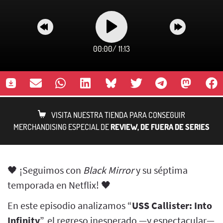
00:00
/
11:13
VISITA NUESTRA TIENDA PARA CONSEGUIR
MERCHANDISING ESPECIAL DE
REVIEW, DE FUERA DE SERIES
🖤 ¡Seguimos con
Black Mirror
y su séptima
temporada en Netflix! 🖤
En este episodio analizamos “
USS Callister: Into
Infinity
”, el regreso inesperado —y espectacular—