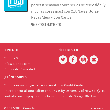
podcast semanal sobre series de televisión (y
muchas cosas más) con C.J. Navas, Jorge
Navas Alejo y Don Carlos.
ENTRETENIMIENTO
CONTACTO
SÍGUENOS EN
Cuonda SL
info@cuonda.com
Política de Privacidad
QUIÉNES SOMOS
Cuonda es un proyecto nacido en el Tow Knight Center for
Entrepreneurial Journalism en CUNY (City University of New York). Ha
contado con el apoyo de una beca por parte de Google DNI Fund.
© 2017- 2025 Cuonda
Iniciar sesión