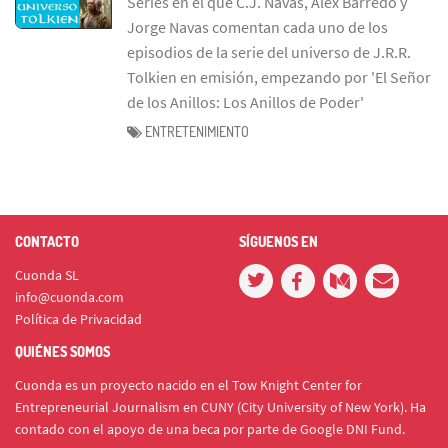
Series en el que C.J. Navas, Álex Barredo y
Jorge Navas comentan cada uno de los
episodios de la serie del universo de J.R.R.
Tolkien en emisión, empezando por 'El Señor
de los Anillos: Los Anillos de Poder'
ENTRETENIMIENTO
CONTACTO
SÍGUENOS EN
Cuonda SL
info@cuonda.com
Política de Privacidad
QUIÉNES SOMOS
Cuonda es un proyecto nacido en el Tow Knight Center for
Entrepreneurial Journalism en CUNY (City University of New York). Ha
contado con el apoyo de una beca por parte de Google DNI Fund.