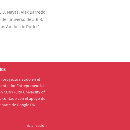
C.J. Navas, Álex Barredo
 del universo de J.R.R.
Los Anillos de Poder'
MOS
 proyecto nacido en el
enter for Entrepreneurial
n CUNY (City University of
a contado con el apoyo de
r parte de Google DNI
Iniciar sesión