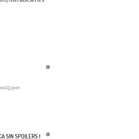
NnGQ/join
A SIN SPOILERS |