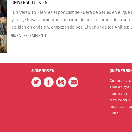
UNIVERSO TOLKIEN
'Universo Tolkien' es el podcast de Fuera de Series en el que 
y Jorge Navas comentan cada uno de los episodios de la serie
Tolkien en emisión, empezando por 'El Señor de los Anillos: 
ENTRETENIMIENTO
SÍGUENOS EN
QUIÉNES SO
Cuonda es un
Tow Knight C
Journalism e
New York). H
una beca po
Fund.