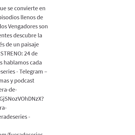
ue se convierte en
pisodios llenos de
 los Vengadores son
entes descubre la
és de un paisaje
 ESTRENO: 24 de
as hablamos cada
series - Telegram –
rmas y podcast
era-de-
6AAGjSNozVOhDNzX?
ra-
radeseries -
com/fueradeseries