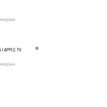
NnGQ/join
 | APPLE TV
NnGQ/join