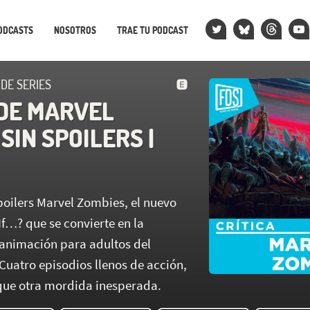
ODCASTS
NOSOTROS
TRAE TU PODCAST
 DE SERIES
 DE MARVEL
 SIN SPOILERS |
poilers Marvel Zombies, el nuevo
If…? que se convierte en la
 animación para adultos del
Cuatro episodios llenos de acción,
que otra mordida inesperada.