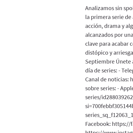
Analizamos sin spoi
la primera serie de
acción, drama y al
alcanzados por una
clave para acabar 
distópico y arries
Septiembre Únete a
día de series: - Te
Canal de noticias: 
sobre series: - App
series/id28803926
si=700febbf305144b
series_sq_f12063_1.
Facebook: https://
https://www.instag