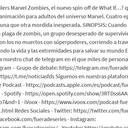
lers Marvel Zombies, el nuevo spin-off de What If…? q
 animación para adultos del universo Marvel. Cuatro e
guna que otra mordida inesperada. SINOPSIS: Cuando
 plaga de zombis, un grupo desesperado de supervivi
con los no muertos con súperpoderes, corriendo a trav
gando la vida y las extremidades para salvar su mundo
 nuestro chat de telegram en el que miles de person
legram – Grupo de debate: https://telegram.me/fuerade
https://t.me/noticiasfds Síguenos en nuestras platafo
le Podcast - https://podcasts.apple.com/es/podcast/fu
2 - Spotify - https://open.spotify.com/show/3RTDss
7&nd=1 - iVoox - https://www.ivoox.com/podcast-fue
html Redes Sociales - Twitter: https://twitter.com/fue
facebook.com/fueradeseries - Instagram:
ram.com/fueradeseries/ - Youtube: https://youtube.