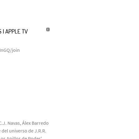
 | APPLE TV
NnGQ/join
C.J. Navas, Álex Barredo
 del universo de J.R.R.
Los Anillos de Poder'