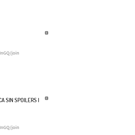
NnGQ/join
A SIN SPOILERS |
NnGQ/join