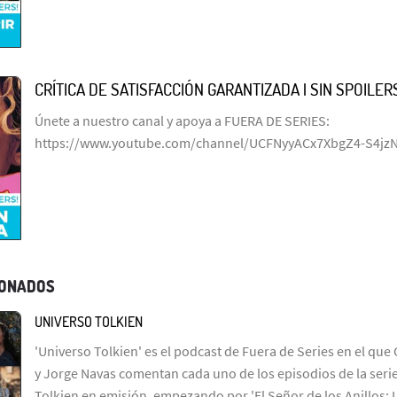
CRÍTICA DE SATISFACCIÓN GARANTIZADA | SIN SPOILERS
Únete a nuestro canal y apoya a FUERA DE SERIES:
https://www.youtube.com/channel/UCFNyyACx7XbgZ4-S4jz
IONADOS
UNIVERSO TOLKIEN
'Universo Tolkien' es el podcast de Fuera de Series en el que 
y Jorge Navas comentan cada uno de los episodios de la serie
Tolkien en emisión, empezando por 'El Señor de los Anillos: 