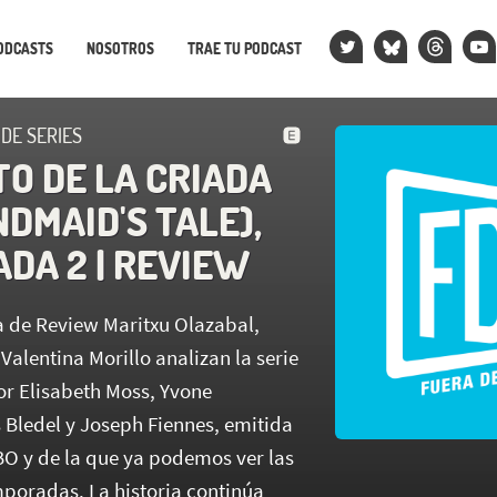
ODCASTS
NOSOTROS
TRAE TU PODCAST
 DE SERIES
TO DE LA CRIADA
DMAID'S TALE),
DA 2 | REVIEW
 de Review Maritxu Olazabal,
Valentina Morillo analizan la serie
r Elisabeth Moss, Yvone
s Bledel y Joseph Fiennes, emitida
O y de la que ya podemos ver las
poradas. La historia continúa