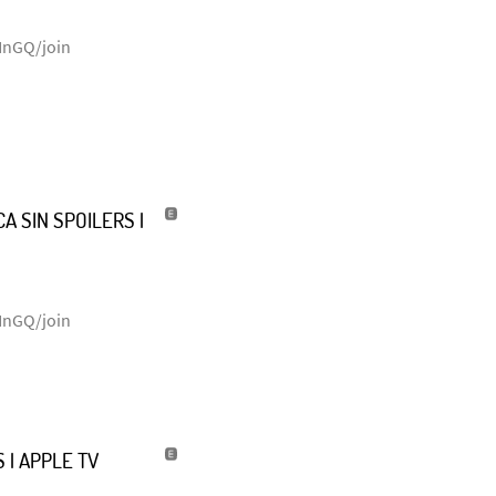
NnGQ/join
A SIN SPOILERS |
NnGQ/join
 | APPLE TV