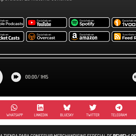
00:00
/
1H15
WHATSAPP
LINKEDIN
BLUESKY
TWITTER
TELEGRAM
RA TIENDA PARA CONSEGUIR MERCHANDISING ESPECIAL DE
REVIEW, D