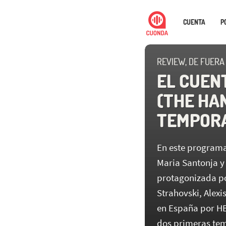
CUENTA
P
REVIEW, DE FUERA
EL CUEN
(THE HAN
TEMPORA
En este programa
Maria Santonja y 
protagonizada po
Strahovski, Alexi
en España por HB
dos primeras tem