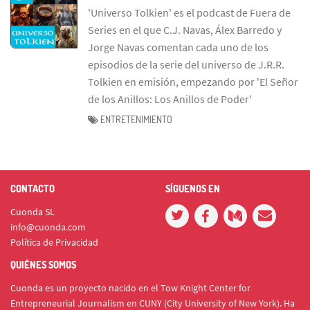
'Universo Tolkien' es el podcast de Fuera de
Series en el que C.J. Navas, Álex Barredo y
Jorge Navas comentan cada uno de los
episodios de la serie del universo de J.R.R.
Tolkien en emisión, empezando por 'El Señor
de los Anillos: Los Anillos de Poder'
ENTRETENIMIENTO
CONTACTO
SÍGUENOS EN
Cuonda SL
info@cuonda.com
Política de Privacidad
QUIÉNES SOMOS
Cuonda es un proyecto nacido en el Tow Knight Center for
Entrepreneurial Journalism en CUNY (City University of New York). Ha