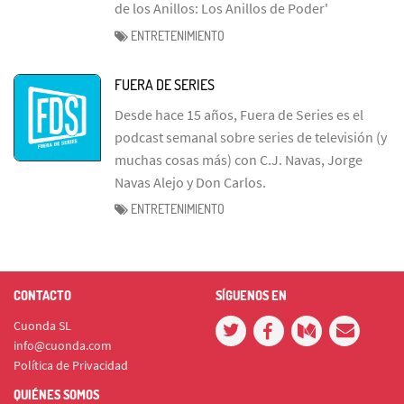
de los Anillos: Los Anillos de Poder'
ENTRETENIMIENTO
FUERA DE SERIES
Desde hace 15 años, Fuera de Series es el
podcast semanal sobre series de televisión (y
muchas cosas más) con C.J. Navas, Jorge
Navas Alejo y Don Carlos.
ENTRETENIMIENTO
CONTACTO
SÍGUENOS EN
Cuonda SL
info@cuonda.com
Política de Privacidad
QUIÉNES SOMOS