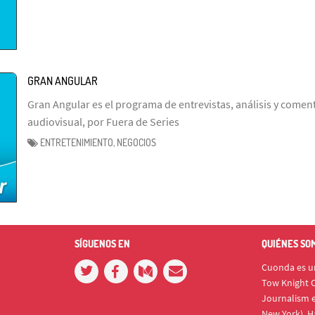
GRAN ANGULAR
Gran Angular es el programa de entrevistas, análisis y coment
audiovisual, por Fuera de Series
ENTRETENIMIENTO, NEGOCIOS
SÍGUENOS EN
QUIÉNES SO
Cuonda es un
Tow Knight C
Journalism e
New York). H