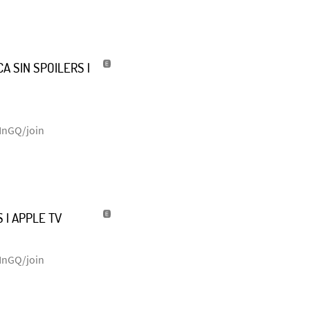
A SIN SPOILERS |
NnGQ/join
 | APPLE TV
NnGQ/join