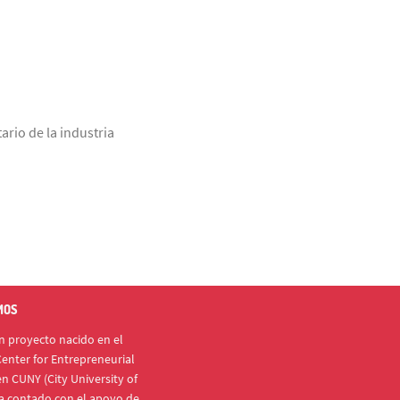
ario de la industria
MOS
 proyecto nacido en el
enter for Entrepreneurial
n CUNY (City University of
a contado con el apoyo de