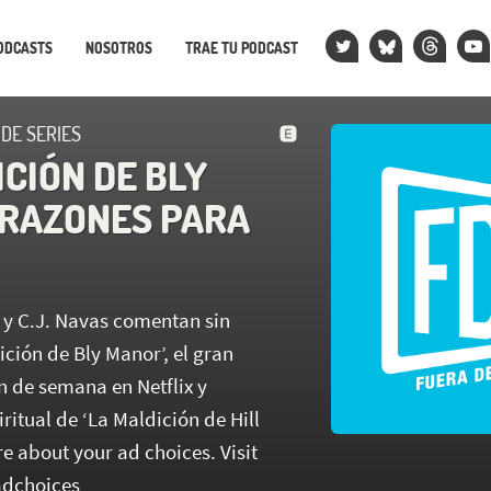
ODCASTS
NOSOTROS
TRAE TU PODCAST
 DE SERIES
CIÓN DE BLY
 RAZONES PARA
 y C.J. Navas comentan sin
ción de Bly Manor’, el gran
in de semana en Netflix y
ritual de ‘La Maldición de Hill
e about your ad choices. Visit
dchoices