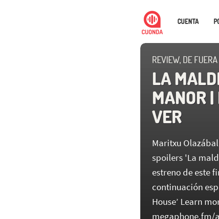
CUENTA
P
REVIEW, DE FUERA
LA MALDI
MANOR |
VER
Maritxu Olazábal
spoilers 'La maldi
estreno de este f
continuación espi
House’ Learn mor
megaphone.fm/a