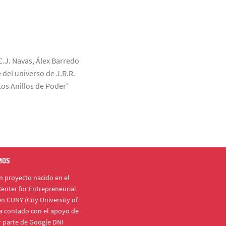
C.J. Navas, Álex Barredo
 del universo de J.R.R.
Los Anillos de Poder'
MOS
 proyecto nacido en el
enter for Entrepreneurial
n CUNY (City University of
a contado con el apoyo de
r parte de Google DNI