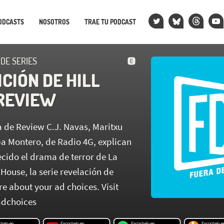
ODCASTS
NOSOTROS
TRAE TU PODCAST
 DE SERIES
CIÓN DE HILL
 REVIEW
 de Review C.J. Navas, Maritxu
a Montero, de Radio 4G, explican
ecido el drama de terror de La
 House, la serie revelación de
re about your ad choices. Visit
dchoices