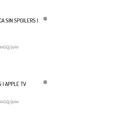
A SIN SPOILERS |
NnGQ/join
 | APPLE TV
NnGQ/join