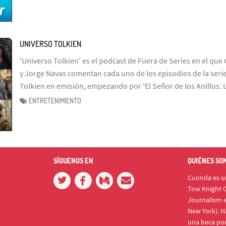
UNIVERSO TOLKIEN
'Universo Tolkien' es el podcast de Fuera de Series en el que 
y Jorge Navas comentan cada uno de los episodios de la serie
Tolkien en emisión, empezando por 'El Señor de los Anillos: 
ENTRETENIMIENTO
SÍGUENOS EN
QUIÉNES SO
Cuonda es un
Tow Knight C
Journalism e
New York). H
una beca po