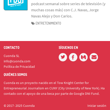
podcast semanal sobre series de televisión (y
muchas cosas más) con C.J. Navas, Jorge
Navas Alejo y Don Carlos.
ENTRETENIMIENTO
CONTACTO
SÍGUENOS EN
Cuonda SL
info@cuonda.com
Política de Privacidad
QUIÉNES SOMOS
Cuonda es un proyecto nacido en el Tow Knight Center for
Entrepreneurial Journalism en CUNY (City University of New York). Ha
contado con el apoyo de una beca por parte de Google DNI Fund.
© 2017- 2025 Cuonda
Iniciar sesión