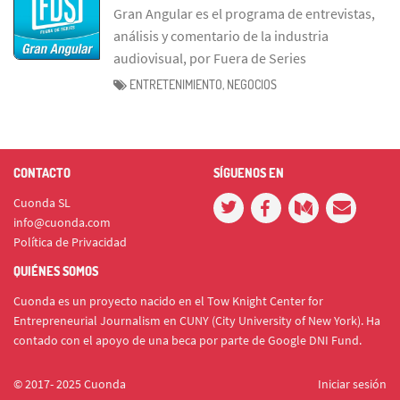
Gran Angular es el programa de entrevistas,
análisis y comentario de la industria
audiovisual, por Fuera de Series
ENTRETENIMIENTO, NEGOCIOS
CONTACTO
SÍGUENOS EN
Cuonda SL
info@cuonda.com
Política de Privacidad
QUIÉNES SOMOS
Cuonda es un proyecto nacido en el Tow Knight Center for
Entrepreneurial Journalism en CUNY (City University of New York). Ha
contado con el apoyo de una beca por parte de Google DNI Fund.
© 2017- 2025 Cuonda
Iniciar sesión