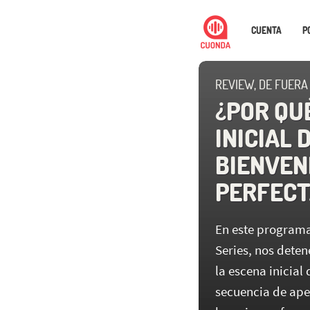
CUENTA
P
REVIEW, DE FUERA
¿POR QU
INICIAL D
BIENVEN
PERFECT
En este programa
Series, nos dete
la escena inicial
secuencia de ape