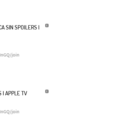
A SIN SPOILERS |
NnGQ/join
 | APPLE TV
NnGQ/join