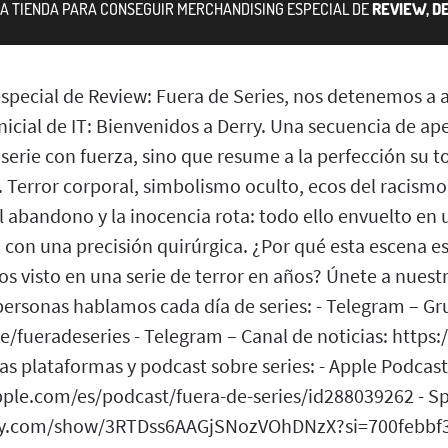
RA TIENDA PARA CONSEGUIR MERCHANDISING ESPECIAL DE
REVIEW, D
special de Review: Fuera de Series, nos detenemos a a
nicial de IT: Bienvenidos a Derry. Una secuencia de a
 serie con fuerza, sino que resume a la perfección su t
 Terror corporal, simbolismo oculto, ecos del racismo
l abandono y la inocencia rota: todo ello envuelto en
da con una precisión quirúrgica. ¿Por qué esta escena e
s visto en una serie de terror en años? Únete a nuest
 personas hablamos cada día de series: - Telegram – G
/fueradeseries - Telegram – Canal de noticias: https:
s plataformas y podcast sobre series: - Apple Podcast
pple.com/es/podcast/fuera-de-series/id288039262 - Spo
ify.com/show/3RTDss6AAGjSNozVOhDNzX?si=700febbf