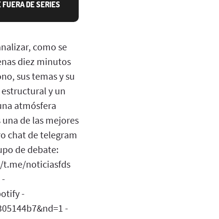
E FUERA DE SERIES
nalizar, como se
penas diez minutos
ono, sus temas y su
 estructural y un
 una atmósfera
s una de las mejores
ro chat de telegram
rupo de debate:
//t.me/noticiasfds
 -
tify -
305144b7&nd=1 -