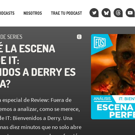
ODCASTS
NOSOTROS
TRAE TU PODCAST
 DE SERIES
É LA ESCENA
E IT:
IDOS A DERRY ES
A?
 especial de Review: Fuera de
nemos a analizar, como se merece,
 de IT: Bienvenidos a Derry. Una
nas diez minutos que no solo abre