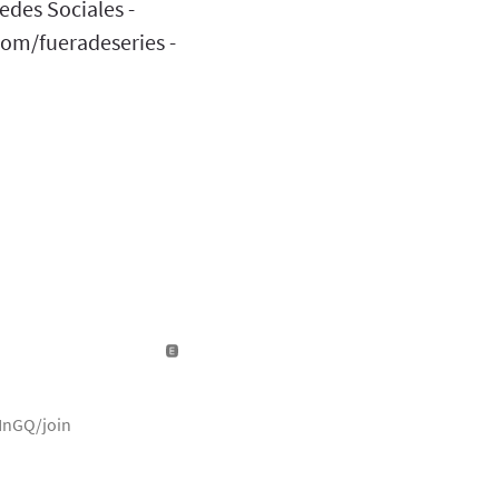
des Sociales -
com/fueradeseries -
NnGQ/join