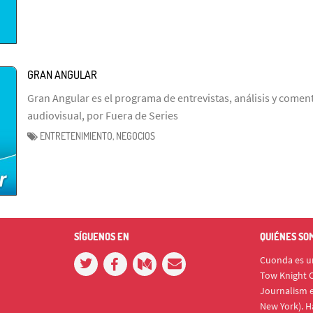
GRAN ANGULAR
Gran Angular es el programa de entrevistas, análisis y coment
audiovisual, por Fuera de Series
ENTRETENIMIENTO, NEGOCIOS
SÍGUENOS EN
QUIÉNES SO
Cuonda es un
Tow Knight C
Journalism e
New York). H