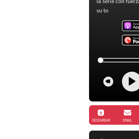
la serie con fuer
su to
DESCARGAR
EMAIL