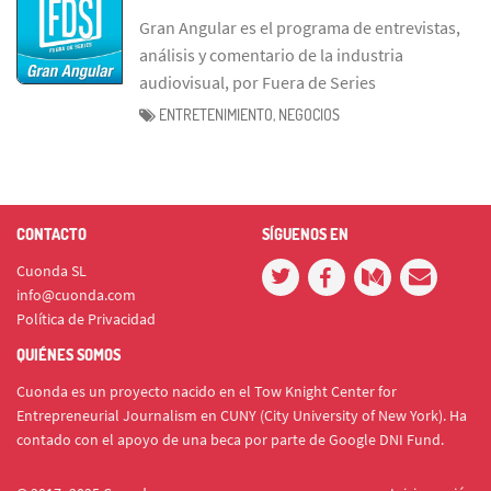
Gran Angular es el programa de entrevistas,
análisis y comentario de la industria
audiovisual, por Fuera de Series
ENTRETENIMIENTO, NEGOCIOS
CONTACTO
SÍGUENOS EN
Cuonda SL
info@cuonda.com
Política de Privacidad
QUIÉNES SOMOS
Cuonda es un proyecto nacido en el Tow Knight Center for
Entrepreneurial Journalism en CUNY (City University of New York). Ha
contado con el apoyo de una beca por parte de Google DNI Fund.