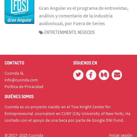
Gran Angular es el programa de entrevistas,
análisis y comentario de la industria
audiovisual, por Fuera de Series
ENTRETENIMIENTO, NEGOCIOS
CONTACTO
SÍGUENOS EN
Cuonda SL
info@cuonda.com
Política de Privacidad
QUIÉNES SOMOS
Cuonda es un proyecto nacido en el Tow Knight Center for
Entrepreneurial Journalism en CUNY (City University of New York). Ha
contado con el apoyo de una beca por parte de Google DNI Fund.
© 2017- 2025 Cuonda
Iniciar sesión