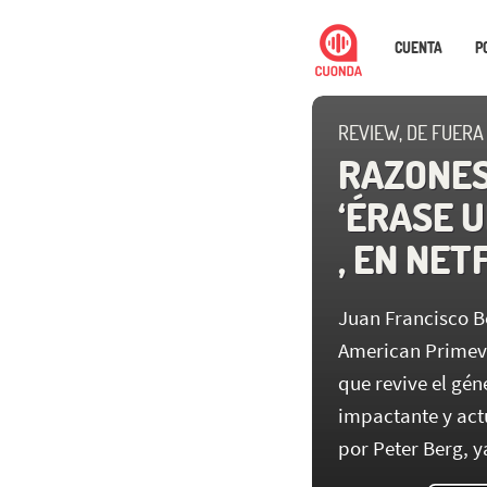
CUENTA
P
REVIEW, DE FUERA
RAZONES
‘ÉRASE U
, EN NET
Juan Francisco B
American Primeval
que revive el gé
impactante y act
por Peter Berg, y