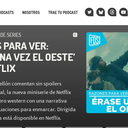
ODCASTS
NOSOTROS
TRAE TU PODCAST
 DE SERIES
 PARA VER:
NA VEZ EL OESTE’
FLIX
ellón comentan sin spoilers
, la nueva miniserie de Netflix
nero western con una narrativa
uaciones para enmarcar. Dirigida
a está disponible en Netflix.