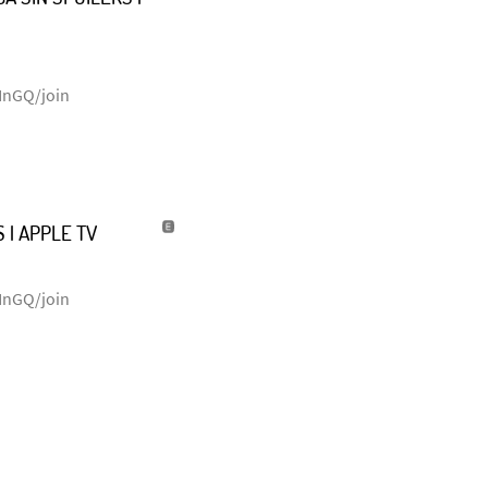
NnGQ/join
 | APPLE TV
NnGQ/join