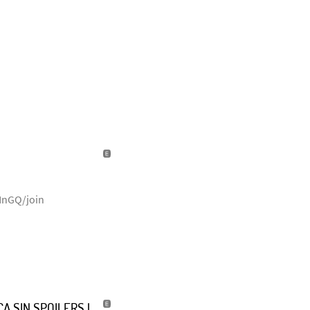
NnGQ/join
A SIN SPOILERS |