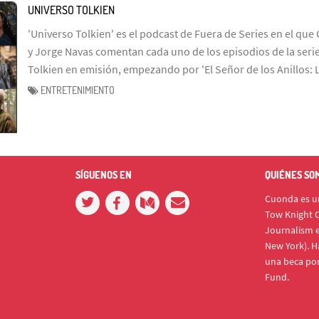
UNIVERSO TOLKIEN
'Universo Tolkien' es el podcast de Fuera de Series en el que 
y Jorge Navas comentan cada uno de los episodios de la serie
Tolkien en emisión, empezando por 'El Señor de los Anillos: 
ENTRETENIMIENTO
SÍGUENOS EN
QUIÉNES SO
Cuonda es un
Tow Knight C
Journalism e
New York). H
una beca po
Fund.