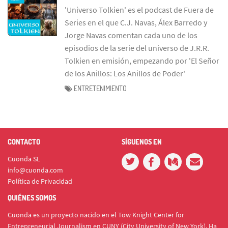
'Universo Tolkien' es el podcast de Fuera de
Series en el que C.J. Navas, Álex Barredo y
Jorge Navas comentan cada uno de los
episodios de la serie del universo de J.R.R.
Tolkien en emisión, empezando por 'El Señor
de los Anillos: Los Anillos de Poder'
ENTRETENIMIENTO
CONTACTO
SÍGUENOS EN
Cuonda SL
info@cuonda.com
Política de Privacidad
QUIÉNES SOMOS
Cuonda es un proyecto nacido en el Tow Knight Center for
Entrepreneurial Journalism en CUNY (City University of New York). Ha