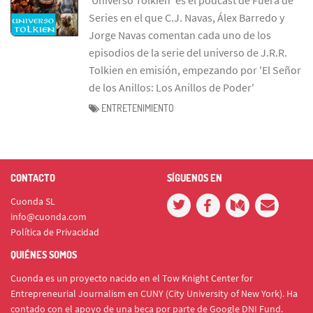
Series en el que C.J. Navas, Álex Barredo y
Jorge Navas comentan cada uno de los
episodios de la serie del universo de J.R.R.
Tolkien en emisión, empezando por 'El Señor
de los Anillos: Los Anillos de Poder'
ENTRETENIMIENTO
CONTACTO
SÍGUENOS EN
Cuonda SL
info@cuonda.com
Política de Privacidad
QUIÉNES SOMOS
Cuonda es un proyecto nacido en el Tow Knight Center for
Entrepreneurial Journalism en CUNY (City University of New York). Ha
contado con el apoyo de una beca por parte de Google DNI Fund.