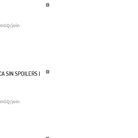
NnGQ/join
A SIN SPOILERS |
NnGQ/join