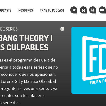
ODCASTS
NOSOTROS
TRAE TU PODCAST
 DE SERIES
BANG THEORY |
S CULPABLES
es es el programa de Fuera de
erca a todas esas series que no
reconocer que nos apasionan.
Lorena Gil y Maritxu Olazabal
pregunten si ves una serie… ya
 cuáles son tus placeres
 serie de...