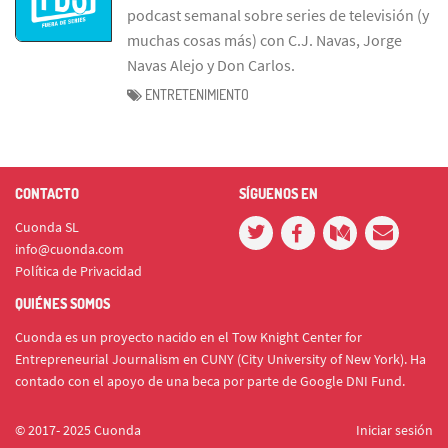
podcast semanal sobre series de televisión (y
muchas cosas más) con C.J. Navas, Jorge
Navas Alejo y Don Carlos.
ENTRETENIMIENTO
CONTACTO
SÍGUENOS EN
Cuonda SL
info@cuonda.com
Política de Privacidad
QUIÉNES SOMOS
Cuonda es un proyecto nacido en el Tow Knight Center for
Entrepreneurial Journalism en CUNY (City University of New York). Ha
contado con el apoyo de una beca por parte de Google DNI Fund.
© 2017- 2025 Cuonda
Iniciar sesión