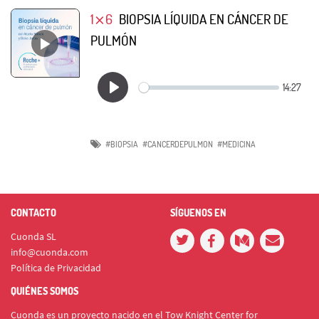
1⨯6
BIOPSIA LÍQUIDA EN CÁNCER DE
PULMÓN
#BIOPSIA
#CANCERDEPULMON
#MEDICINA
CONTACTO
SÍGUENOS EN
Cuonda SL
info@cuonda.com
Política de Privacidad
QUIÉNES SOMOS
Cuonda es un proyecto nacido en el Tow Knight Center for