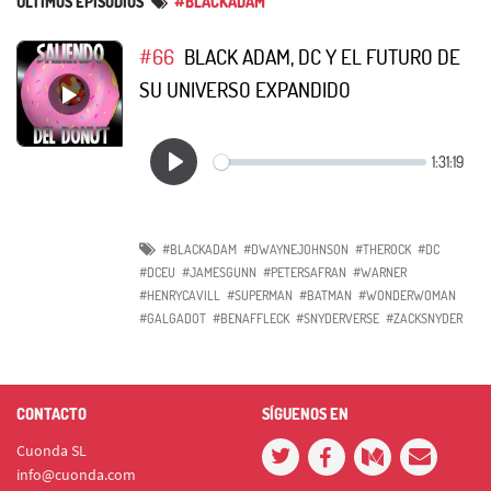
ÚLTIMOS EPISODIOS
#BLACKADAM
#66
BLACK ADAM, DC Y EL FUTURO DE
SU UNIVERSO EXPANDIDO
#BLACKADAM
#DWAYNEJOHNSON
#THEROCK
#DC
#DCEU
#JAMESGUNN
#PETERSAFRAN
#WARNER
#HENRYCAVILL
#SUPERMAN
#BATMAN
#WONDERWOMAN
#GALGADOT
#BENAFFLECK
#SNYDERVERSE
#ZACKSNYDER
CONTACTO
SÍGUENOS EN
Cuonda SL
info@cuonda.com