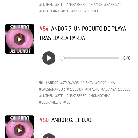
#LUTHEN
#STELLANSKARSGRD
#NIAMOS
#NARKINA5
#CORUSCANT
#BSO
#NICHOLASBRITELL
#54
ANDOR 7: UN POQUITO DE PLAYA
TRAS LIARLA PARDA
#ANDOR
#STARWARS
#DISNEY
#DIEGOLUNA
#CASSIANANDOR
#REBELION
#IMPERIO
#ALIANZAREBELDE
#LUTHEN
#STELLANSKARSGRD
#MONMOTHMA
#DEDRAMEERO
#ISB
#50
ANDOR 6: EL OJO