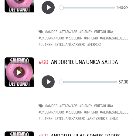
#ANDOR
#STARWARS
#DISNEY
#DIEGOLUNA
#CASSIANANDOR
#REBELION
#IMPERIO
#ALIANZAREBELDE
#LUTHEN
#STELLANSKARSGRD
#FERRIXZ
#60
ANDOR 10: UNA ÚNICA SALIDA
#ANDOR
#STARWARS
#DISNEY
#DIEGOLUNA
#CASSIANANDOR
#REBELION
#IMPERIO
#ALIANZAREBELDE
#LUTHEN
#STELLANSKARSGRD
#ANDYSERKIS
#KINO
#58
ANDOR 9: ULAF SOMOS TODOS