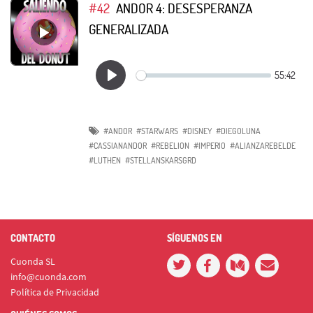
#42
ANDOR 4: DESESPERANZA
GENERALIZADA
#ANDOR
#STARWARS
#DISNEY
#DIEGOLUNA
#CASSIANANDOR
#REBELION
#IMPERIO
#ALIANZAREBELDE
#LUTHEN
#STELLANSKARSGRD
CONTACTO
SÍGUENOS EN
Cuonda SL
info@cuonda.com
Política de Privacidad