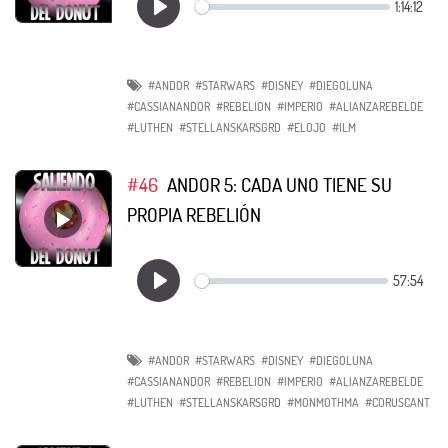
#ANDOR
#STARWARS
#DISNEY
#DIEGOLUNA
#CASSIANANDOR
#REBELION
#IMPERIO
#ALIANZAREBELDE
#LUTHEN
#STELLANSKARSGRD
#ELOJO
#ILM
#46
ANDOR 5: CADA UNO TIENE SU
PROPIA REBELIÓN
#ANDOR
#STARWARS
#DISNEY
#DIEGOLUNA
#CASSIANANDOR
#REBELION
#IMPERIO
#ALIANZAREBELDE
#LUTHEN
#STELLANSKARSGRD
#MONMOTHMA
#CORUSCANT