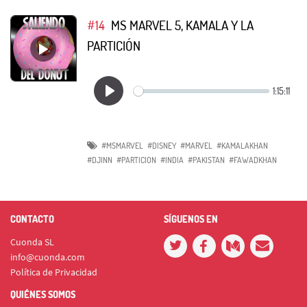
#14
MS MARVEL 5, KAMALA Y LA
PARTICIÓN
#MSMARVEL
#DISNEY
#MARVEL
#KAMALAKHAN
#DJINN
#PARTICION
#INDIA
#PAKISTAN
#FAWADKHAN
CONTACTO
SÍGUENOS EN
Cuonda SL
info@cuonda.com
Política de Privacidad
QUIÉNES SOMOS