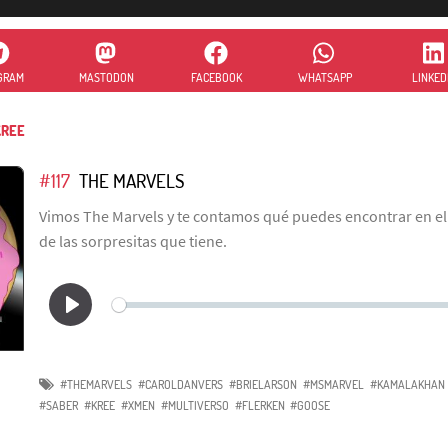
GRAM
MASTODON
FACEBOOK
WHATSAPP
LINKED
REE
#117
THE MARVELS
Vimos The Marvels y te contamos qué puedes encontrar en el
de las sorpresitas que tiene.
#THEMARVELS
#CAROLDANVERS
#BRIELARSON
#MSMARVEL
#KAMALAKHAN
#SABER
#KREE
#XMEN
#MULTIVERSO
#FLERKEN
#GOOSE