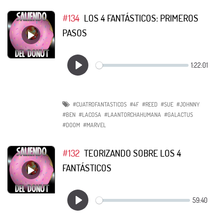
#134
LOS 4 FANTÁSTICOS: PRIMEROS
PASOS
#CUATROFANTASTICOS
#4F
#REED
#SUE
#JOHNNY
#BEN
#LACOSA
#LAANTORCHAHUMANA
#GALACTUS
#DOOM
#MARVEL
#132
TEORIZANDO SOBRE LOS 4
FANTÁSTICOS