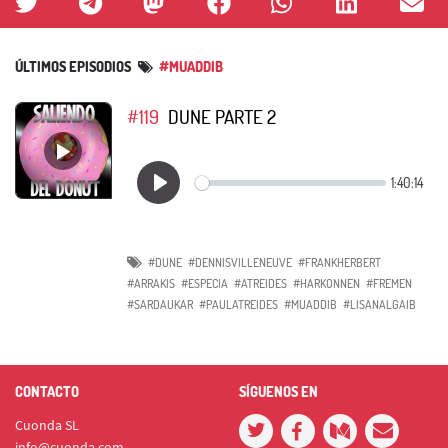
ÚLTIMOS EPISODIOS
#MUADDIB
#119
DUNE PARTE 2
#DUNE
#DENNISVILLENEUVE
#FRANKHERBERT
#ARRAKIS
#ESPECIA
#ATREIDES
#HARKONNEN
#FREMEN
#SARDAUKAR
#PAULATREIDES
#MUADDIB
#LISANALGAIB
CONTACTO
SÍGUENOS EN
Cuonda SL
info@cuonda.com