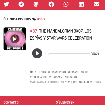
ÚLTIMOS EPISODIOS
#REY
#87
THE MANDALORIAN 3X07: LOS
ESPÍAS Y STAR WARS CELEBRATION
#THEMANDALORIAN
#MANDALORIANO
#GROGU
#PEDROPASCAL
#STARWARS
#BOKATAN
#STARWARSCELEBRATION
#REY
#FILONI
#GIDEON
#BESKAR
CONTACTO
SÍGUENOS EN