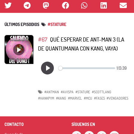
ÚLTIMOS EPISODIOS
#STATURE
#67
QUÉ ESPERAR DE ANT-MAN 3 (LA
DE QUANTUMANIA CON KANG, VAYA)
#ANTMAN
#AVISPA
#STATURE
#SCOTTLANG
#HANKPYM
#KANG
#MARVEL
#MCU
#FASE5
#VENGADORES
CONTACTO
SÍGUENOS EN