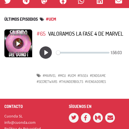
ÚLTIMOS EPISODIOS
#UCM
#65
VALORAMOS LA FASE 4 DE MARVEL
#MARVEL
#MCU
#UCM
#FASE4
#ENDGAME
#SECRETWARS
#THUNDERBOLTS
#VENGADORES
CONTACTO
SÍGUENOS EN
Cuonda SL
info@cuonda.com
Política de Privacidad