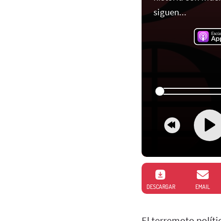
siguen...
DESCARGAR
EMAIL
El terremoto polít