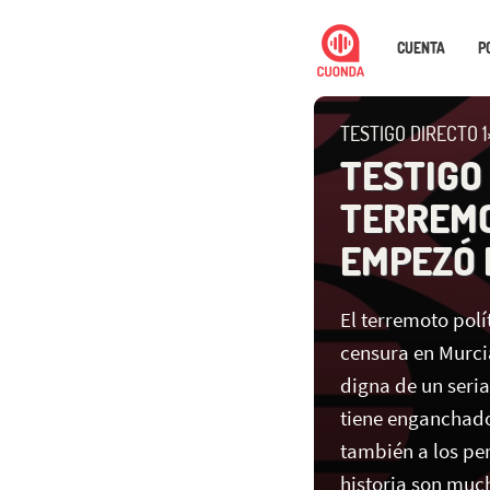
CUENTA
P
TESTIGO DIRECTO 1
TESTIGO
TERREMO
EMPEZÓ 
El terremoto polí
censura en Murcia
digna de un seria
tiene enganchado
también a los per
historia son much