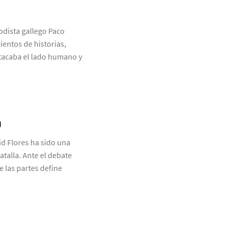
odista gallego Paco
ientos de historias,
tacaba el lado humano y
O
id Flores ha sido una
talla. Ante el debate
e las partes define