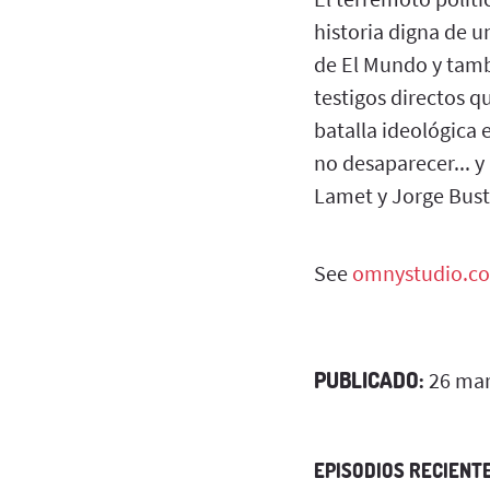
historia digna de u
de El Mundo y tambi
testigos directos q
batalla ideológica 
no desaparecer... 
Lamet y Jorge Bust
See
omnystudio.co
PUBLICADO:
26 mar
EPISODIOS RECIENT