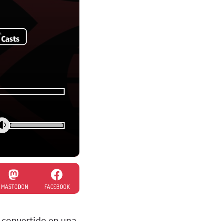
MASTODON
FACEBOOK
a convertido en una