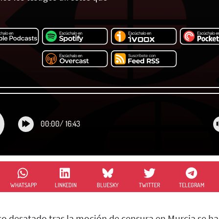
00:00
/
16:43
WHATSAPP
LINKEDIN
BLUESKY
TWITTER
TELEGRAM
ico desatado tras la moción de censura en Murcia se h