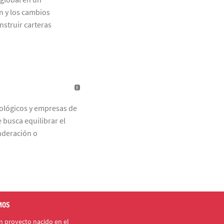
n y los cambios
struir carteras
ológicos y empresas de
 busca equilibrar el
nderación o
MOS
 proyecto nacido en el