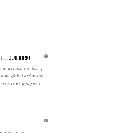
REEQUILIBRIO
vas macroeconómicas y
nomía global y cómo se
enso de tipos y estí
 global en un