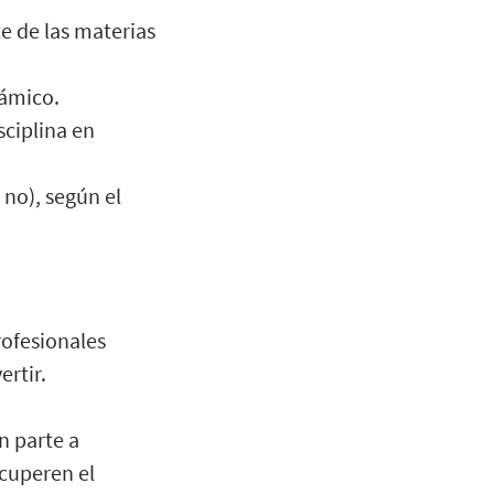
te de las materias
námico.
sciplina en
 no), según el
rofesionales
ertir.
n parte a
ecuperen el