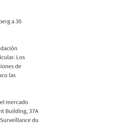
berg a 30
ndación
icular. Los
ciones de
oco las
 del mercado
t Building, 37A
Surveillance du