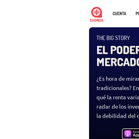
CUENTA
P
THE BIG STORY
EL PODE
MERCAD
¿Es hora de mira
tradicionales? E
qué la renta vari
radar de los inv
la debilidad del d