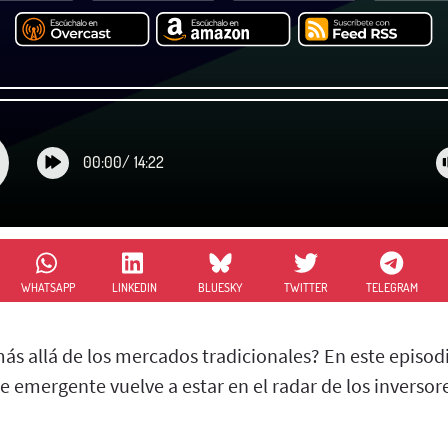
00:00
/
14:22
WHATSAPP
LINKEDIN
BLUESKY
TWITTER
TELEGRAM
más allá de los mercados tradicionales? En este episo
le emergente vuelve a estar en el radar de los inversor