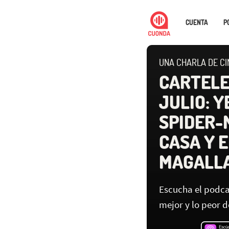
CUENTA
P
UNA CHARLA DE CI
CARTELE
JULIO: Y
SPIDER-
CASA Y 
MAGALL
Escucha el podca
mejor y lo peor d