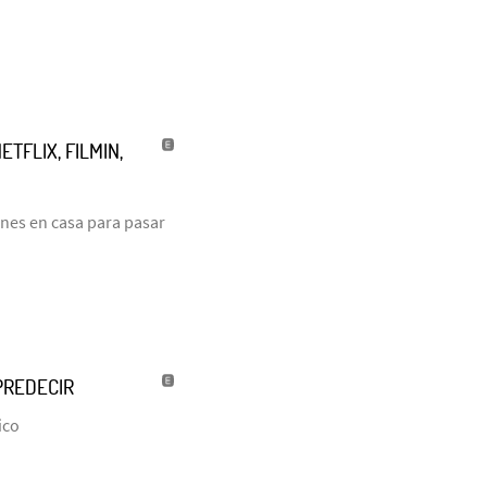
TFLIX, FILMIN,
anes en casa para pasar
PREDECIR
ico