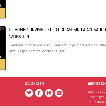
EL HOMBRE INVISIBLE: DE LOCO ASESINO A ACOSADOR
WEINSTEIN
También celebramos los 100 años de la primera gran película
arte, 'El gabinete del doctor Caligari'
SÍGUENOS EN
QUIÉNES SO
Cuonda es un
Tow Knight C
Journalism e