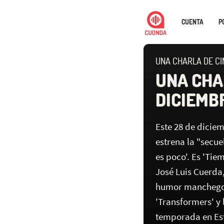
CUENTA
P
UNA CHARLA DE CI
UNA CHAR
DICIEMB
Este 28 de diciem
estrena la "secue
es poco'. Es 'Tie
José Luis Cuerda,
humor manchego.
'Transformers' y 
temporada en Est