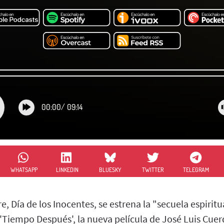
00:00
/
09:14
WHATSAPP
LINKEDIN
BLUESKY
TWITTER
TELEGRAM
e, Día de los Inocentes, se estrena la "secuela espiri
 'Tiempo Después', la nueva película de José Luis Cue