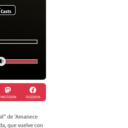
MASTODON
FACEBOOK
tual" de 'Amanece
rda, que vuelve con