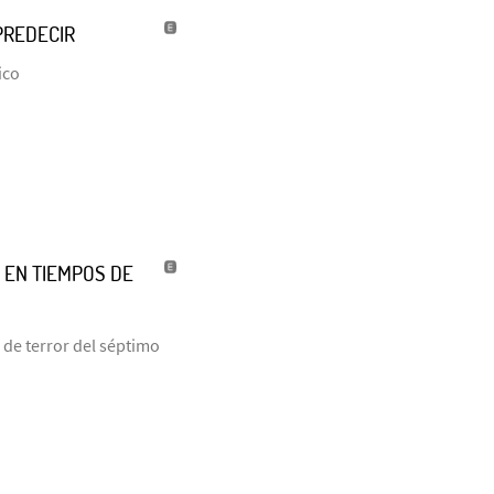
PREDECIR
ico
 EN TIEMPOS DE
 de terror del séptimo