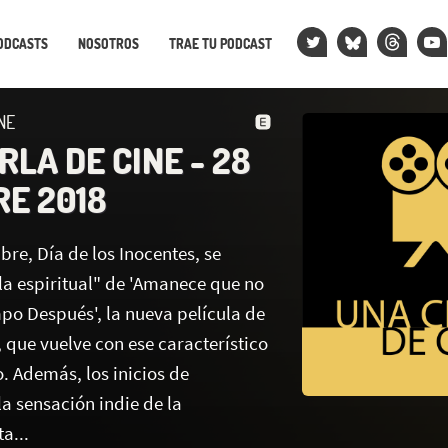
ODCASTS
NOSOTROS
TRAE TU PODCAST
NE
LA DE CINE - 28
RE 2018
bre, Día de los Inocentes, se
la espiritual" de 'Amanece que no
mpo Después', la nueva película de
 que vuelve con ese característico
 Además, los inicios de
la sensación indie de la
a...