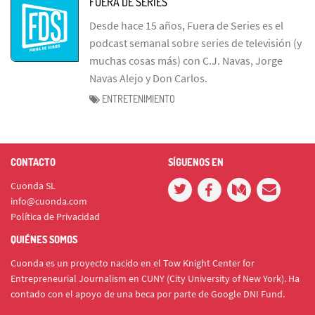
FUERA DE SERIES
Desde hace 15 años, Fuera de Series es el
podcast semanal sobre series de televisión (y
muchas cosas más) con C.J. Navas, Jorge
Navas Alejo y Don Carlos.
ENTRETENIMIENTO
CONTACTO
SÍGUENOS EN
Cuonda SL
info@cuonda.com
Política de Privacidad
QUIÉNES SOMOS
Cuonda es un proyecto nacido en el Tow Knight Center for
Entrepreneurial Journalism en CUNY (City University of New York). Ha
contado con el apoyo de una beca por parte de Google DNI Fund.